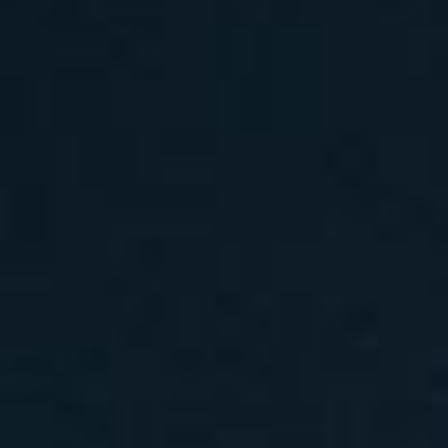
6686体育中心田径副场获得中国田径协会Ⅰ类场地认证
市运会进行时|（群体部）健身气功比赛成功举办
芜湖市第十四届运动会开幕 近万名选手参与角逐
新闻中心
招标公告
更多
6686 - 最热门的体育足球直播平台有限责任公司党支部组
织观看庆祝中国共产党成立105周年大会
2026年“奔跑吧·少年”芜湖市第三届幼儿体育大会