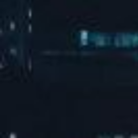
舞蹈项目
平衡车、骑行项目
跆拳道项目
瑜伽健身馆
羽毛球馆