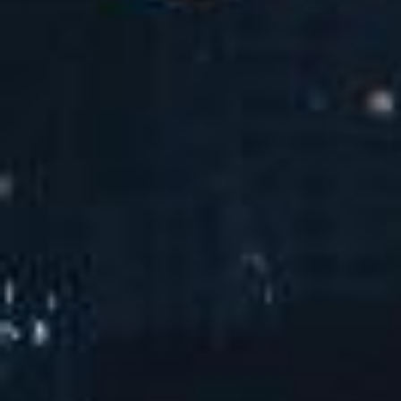
05
健身小知识
体育培训
Sports training
网球项目
篮球项目