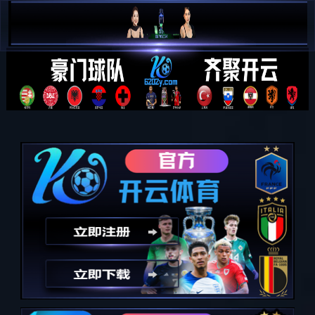
6686 - 最热门的体育足球直播平
台
首页
走进6686体育
集团介绍
领导信息
组织机构
集团子公司
集团荣誉
新闻公告
公司新闻