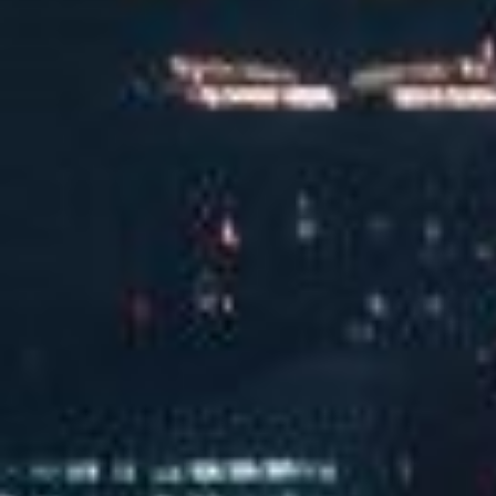
深耕“夜经济” 升腾“烟火气”——市6686体育公司
倾力打造“芒果夜市”新地标
2026-02-13
赛事公告
更多+
时间
项目名称
2025-12-05
芜湖工BA篮球联赛圆满落幕