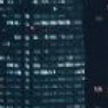
2025-11-09
芜湖市国资系统成功举办
2025年“同心共筑 聚力同
行”职工趣味运动会 凝心聚力
展风采 昂扬奋进新征程
2025-09-05
2025 年长三角无人机足球赛
9 月 6 日芜湖开赛
2025-08-12
6686体育中心高效“变身” 青