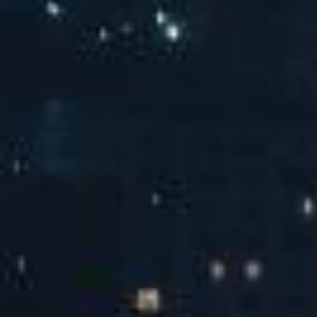
01
8.8健身日
02
体质监测中心
03
芜湖健身路径
04
体育竞技