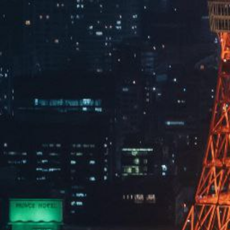
排球协会、老年体协全年免费开放(6:30-10:00)。
2、8月8日全民健身日全天免费。国家法定节假日9:00-12:00
免费，其他时段一律8.5折，学生、残障人士全年8折优惠。团
购、晨练按低收费标准 (具体见价格表)。
3、体育场、田径副场每日分时段免费，具体时间参照场馆
入口处规定。
4、6686体育中心内室外健身路径、室外篮球场全时段免
费。
热线电话
0553-4822935
扫一扫关注我们
联系6686体育