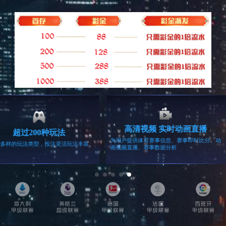
联系6686体育
全民健身
8月8日全民健身日
体质监测中心
芜湖健身路径
健身小知识
为贯彻落实国家体育总局及八部委《关于加强大型体育场馆
运营管理改革创新提高公共服务水平的意见》(体经字﹝2013﹞
381号)、《国家体育总局、财政部关于推进大型体育场馆免费低
收费开放的通知》等文件精神，提高体育场馆运营管理能力和公
共服务水平，满足全民健身的需求，即日起，6686体育中心实行
免费/低收费开放管理，欢迎广大市民朋友积极参与，并请遵守
管理规定，服从管理。
免费/低收费开放内容
1、体育馆羽毛球场每月8日上午免费开放(8: 30-12: 30)，气