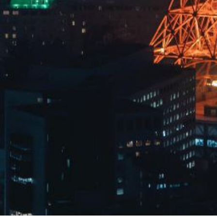
办公室电话：0553-4822935 物业公司电话：0553-4822173
地址：芜湖市弋江区九华南路135号
公交线路：10路; 16路; 18路; 19路; 24路空调; 26路空调;29路; 41路环线空调;45路; 46路;
109路晚班空调; 113路; 113路晚班; t1路
轻轨1号线：6686体育中心站
开放时间
田径场：7:00-15:00 篮球场：8:30-17:30
足球场：8:30-17:00 18:00-21:00
羽毛球馆：8:30-12:00 12:00-21:00
健身馆：9:00-21:00
健身路径及户外健身设施：24小时
版权所有 6686 - 最热门的体育足球直播平台 陕ICP备
2021002420号-1 技术支持：辰光网络