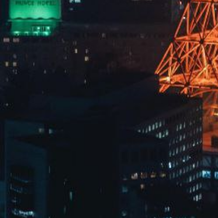
扫一扫关注我们
联系6686体育
办公室电话：0553-4822935 物业公司电话：0553-4822173
地址：芜湖市弋江区九华南路135号
公交线路：10路; 16路; 18路; 19路; 24路空调; 26路空调;29路; 41路环线空调;45路; 46路;
109路晚班空调; 113路; 113路晚班; t1路
轻轨1号线：6686体育中心站
开放时间
田径场：7:00-15:00 篮球场：8:30-17:30
足球场：8:30-17:00 18:00-21:00
羽毛球馆：8:30-12:00 12:00-21:00
健身馆：9:00-21:00
健身路径及户外健身设施：24小时