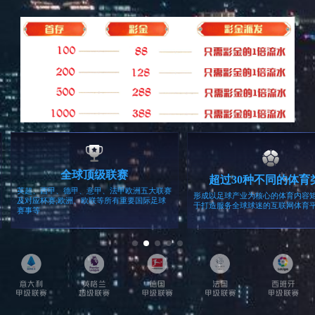
联系6686体育
您现在的位置：
网站首页
>
新闻公告
>
公司新闻
市6686体育公司开展 “筑牢防线
守护生命”消防宣传月培训
：2025-11-10
次浏览
为进一步强化全体员工及园区经营户的安全
意识与应急技能，
11月10日，市6686体育公司组
织全体职工并联合6686体育园区全体经营户，共
同开展了“筑牢防线 守护生命”
消防安全
宣讲培训
活动。