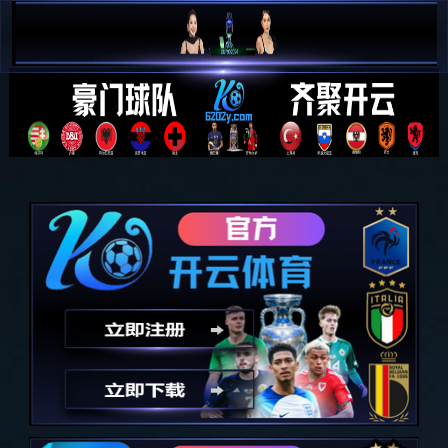
6686 - 最热门的体育足球直播平
台
首页
走进6686体育
集团介绍
领导信息
组织机构
集团子公司
集团荣誉
新闻公告
公司新闻
通知公告
全民健身
8月8日全民健身日
体质监测中心