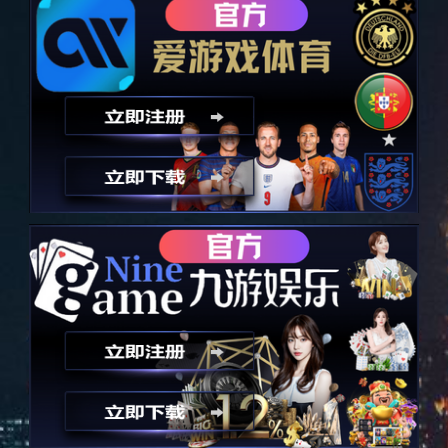
芜湖健身路径
健身小知识
体育培训
青少年技能培训
健身广场
6686健身馆
赛事活动
赛事公告
演艺活动
党建工作
党的建设
群团风采
党纪学习
集团业务
场地租赁
赛事运营
培训健身
演艺活动承接
联系6686体育
留言咨询