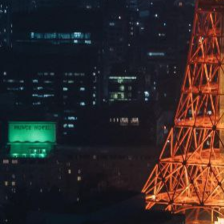
下一篇：夏碧波：6686 - 最热门的体育足球直播平台有限责任公
司党支部委员、副总经理
热线电话
0553-4822935
扫一扫关注我们
联系6686体育
办公室电话：0553-4822935 物业公司电话：0553-4822173
地址：芜湖市弋江区九华南路135号
公交线路：10路; 16路; 18路; 19路; 24路空调; 26路空调;29路; 41路环线空调;45路; 46路;
109路晚班空调; 113路; 113路晚班; t1路
轻轨1号线：6686体育中心站
开放时间