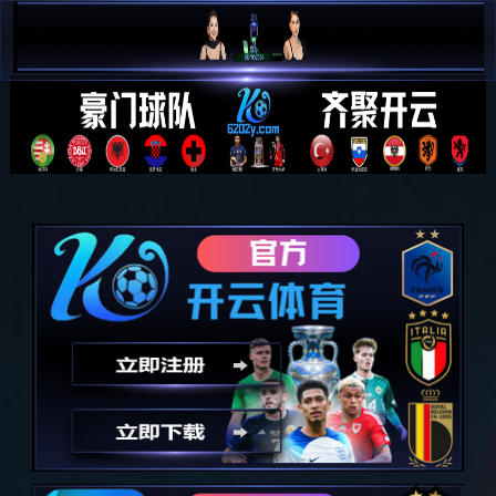
6686 - 最热门的体育足球直播平
台
首页
走进6686体育
集团介绍
领导信息
组织机构
集团子公司
集团荣誉
新闻公告
公司新闻
通知公告
全民健身
8月8日全民健身日
体质监测中心