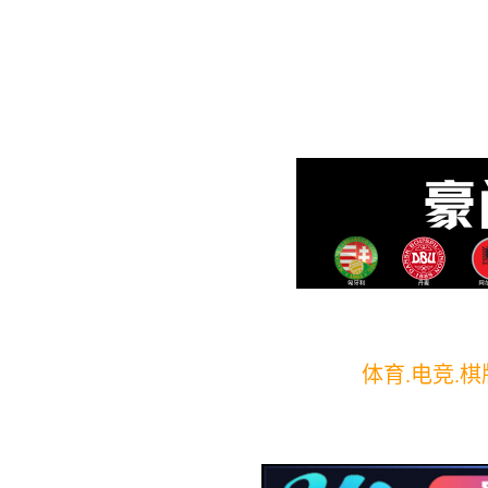
党建工作
党的建设
群团风采
党纪学习
中华人民共和国禁毒法?
折叠第一章总则第一条为了预防和惩治毒品违法犯罪行为
可卡因，...
2020-06-25
查看详细 >>
弘扬渡江精神 众志成城向前