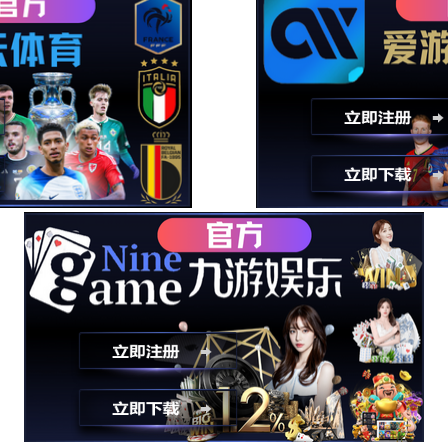
6月23日上午，6686体育党支部书记张锐同志带领全体党员前往
题党课学习
8日上午九点半，6686体育公司党支部组织开展专题党课学习
度第一次 党风廉政建设工作会议