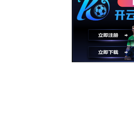
——庆祝建党99周年活动暨支部六月份主题党日2020年
活动前，支...
2020-06-23
查看详细 >>
6686体育公司党支部召开专
《中国共产党国有企业基层组织工作条例（试行）》5月2
党员参加，...
2020-05-28
查看详细 >>
6686体育公司召开2020年