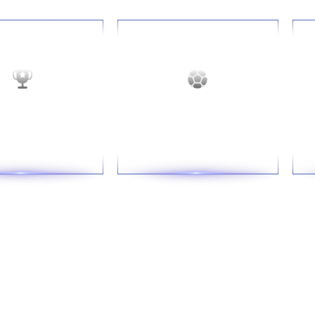
建设工作会议在6686体育三楼会议室召开。6686体育党政领导班
先烈 砥砺前行》 主题党课暨三
育党支部所有党员一行13人来到芜湖市烈士陵园开展《缅怀先烈砥