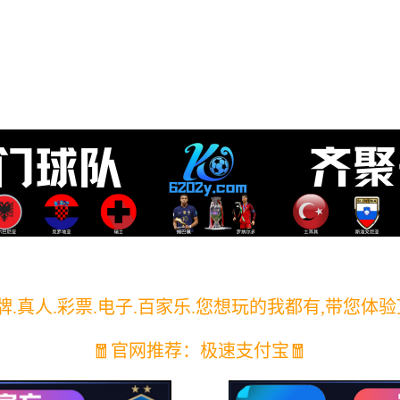
，保护公民身心健康，维护社会秩序，制定本法。第二条本法所称