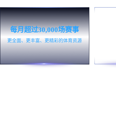
4月1日上午，6686体育公司2020年度第一次党风廉政
此次会议。会议由党支...
2020-04-01
查看详细 >>
6686体育党支部开展《缅怀
3月31日上午，6686体育支部书记张锐带领6686体
园纪念碑瞻仰革...
2020-03-31
查看详细 >>