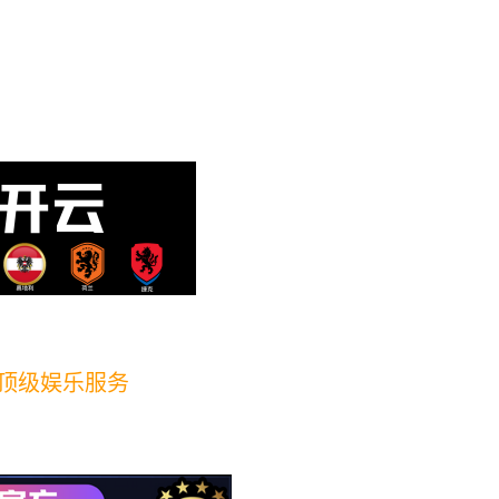
毒品，是指鸦片、海洛因、甲基苯丙胺(冰毒)、吗啡、大麻、