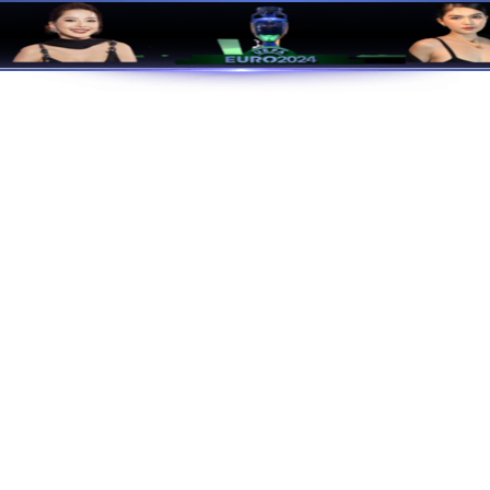
6686 - 最热门的体育足球直播平